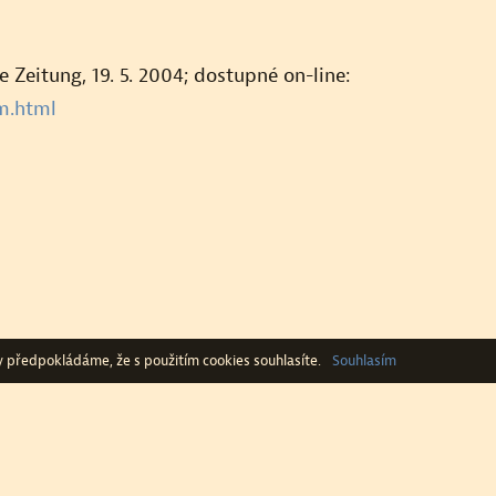
 Zeitung, 19. 5. 2004; dostupné on-line:
m.html
 předpokládáme, že s použitím cookies souhlasíte.
Souhlasím