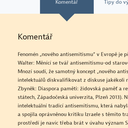
Komentář
Tipy do v
13. Arabsko-izraelský konflikt z československé
perspektivy
14. Konflikt
Komentář
15. „Palestinské Lidice“
Fenomén „nového antisemitismu“ v Evropě je 
16. Obraz Izraele v dobové a současné
Walter: Měnící se tvář antisemitismu-od staro
publicistice
Mnozí soudí, že samotný koncept „nového anti
Historie se opakuje
intelektuálů diskvalifikovat z diskuse jakékoli n
Zbyněk: Diaspora paměti: židovská paměť a ref
Izrael v normalizační perspektivě
státech, Západočeská univerzita, Plzeň 2013). 
intelektuální tradicí antisemitismu, která nab
Izraelský militarismus
a spojila oprávněnou kritiku Izraele s těmito 
prostředí je navíc třeba brát v úvahu význa
Kapitál