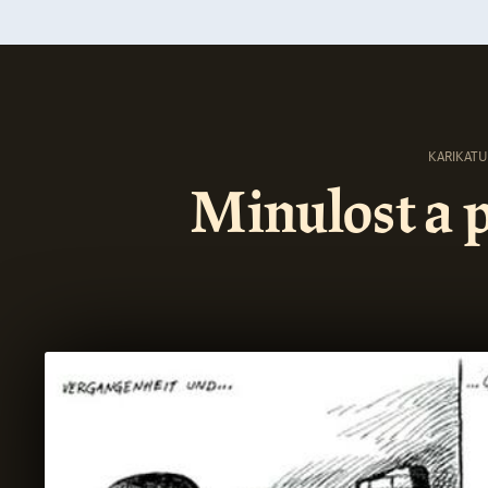
1. Podoby poválečného antisemitismu
1.1 Podoby poválečného antisemitismu
KARIKATU
1.2 Podoby poválečného antisemitismu
Minulost a 
1.3 Podoby poválečného antisemitismu
2. Vystěhovalectví židovské komunity 1945–
1950
3. Židovské spiknutí
4. Židé a kapitalismus