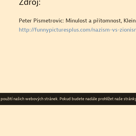
Zdroj:
Peter Pismetrovic: Minulost a přítomnost, Kleine
http://funnypicturesplus.com/nazism-vs-zionis
 použití našich webových stránek. Pokud budete nadále prohlížet naše stránky