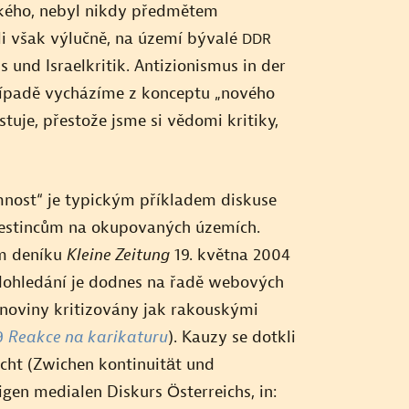
ického, nebyl nikdy předmětem
li však výlučně, na území bývalé
DDR
 und Israelkritik. Antizionismus in der
případě vycházíme z konceptu „nového
stuje, přestože jsme si vědomi kritiky,
mnost“ je typickým příkladem diskuse
alestincům na okupovaných územích.
m deníku
Kleine Zeitung
19. května 2004
K dohledání je dodnes na řadě webových
 noviny kritizovány jak rakouskými
 9
Reakce na karikaturu
). Kauzy se dotkli
cht (Zwichen kontinuität und
gen medialen Diskurs Österreichs, in: