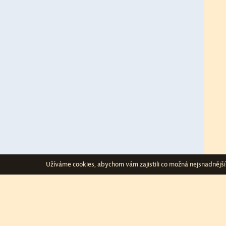
Užíváme cookies, abychom vám zajistili co možná nejsnadnější