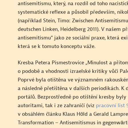
antisemitismu, který, na rozdíl od toho nacist
Kibucy
systematické reflexe a působil především, niko
(například Stein, Timo: Zwischen Antisemitismus
Konflikt
deutschen Linken, Heidelberg 2011). V našem 
antisemitismu“ jako ze sociální praxe, která exi
Minulost a přítomnost
která se k tomuto konceptu váže.
Moše Dajan v dobové československé
perspektivě
Kresba Petera Pismestrovice „Minulost a příto
o podobě a vhodnosti izraelské kritiky vůči P
Obraz Moše Dajana
Poprvé byla otištěna ve významném rakouské
a následně přetištěna v dalších periodikách. 
Reflexe šestidenní války
portálů. Bezprostředně po otištění kresby byly
autoritami, tak i ze zahraničí (viz
pracovní list
Sionismus a nacismus
v obsáhlém článku Klaus Höld a Gerald Lampre
Zbraně pro Izrael
Transformation – Antisemitismus in gegenwärti