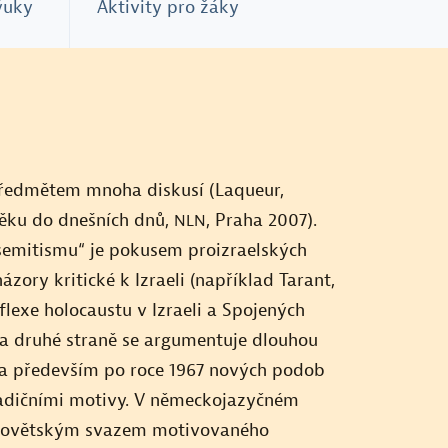
ýuky
Aktivity pro žáky
předmětem mnoha diskusí (Laqueur,
věku do dnešních dnů,
, Praha 2007).
NLN
semitismu“ je pokusem proizraelských
ázory kritické k Izraeli (například Tarant,
lexe holocaustu v Izraeli a Spojených
Na druhé straně se argumentuje dlouhou
yla především po roce 1967 nových podob
tradičními motivy. V německojazyčném
m Sovětským svazem motivovaného