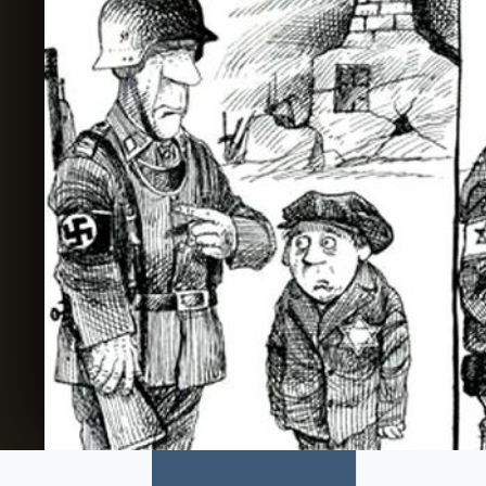
5. Procesy v padesátých letech a
antisemitismus I
6. Procesy v padesátých letech a
antisemitismus II
7. Antisemitismus v éře státního socialismu
8. Nový antisemitismus
9. Reakce na karikaturu Minulost a přítomnost
10. Podoby současného českého antisemitismu
11. Izrael a kapitalismus
12. Zbraně pro Izrael