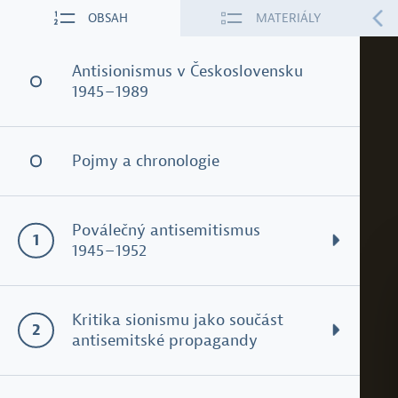
OBSAH
MATERIÁLY
Antisionismus v Československu
1945 – 1989
Pojmy a chronologie
Poválečný antisemitismus
1945 – 1952
Podoby poválečného antisemitismu
Kritika sionismu jako součást
antisemitské propagandy
Vystěhovalectví židovské komunity 1945 – 1950