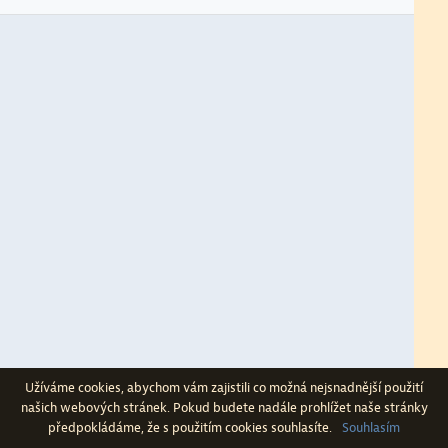
Politické procesy a antisemitismus
Obraz Izraele v dobové publicistice
Užíváme cookies, abychom vám zajistili co možná nejsnadnější použití
našich webových stránek. Pokud budete nadále prohlížet naše stránky
předpokládáme, že s použitím cookies souhlasíte.
Souhlasím