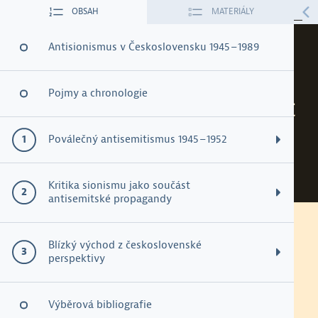
OBSAH
MATERIÁLY
ÚVOD
O PROJEKTU
Antisionismus v Československu 1945 – 1989
9. Reakce na
Pojmy a chronologie
karikaturu Minulost
a přítomnost
Poválečný antisemitismus 1945 – 1952
Podoby poválečného antisemitismu
Kritika sionismu jako součást
antisemitské propagandy
Vystěhovalectví židovské komunity 1945 – 1950
Pracovní list ke stažení
Antisemitismus v éře státního socialismu
Blízký východ z československé
Židovské spiknutí
perspektivy
Reakce na karikaturu Minulost a
Sionismus jako nacismus
přítomnost
Židé a kapitalismus v padesátých letech 20. století
Arabsko-izraelský konflikt z československé perspektivy
Výběrová bibliografie
Izrael a kapitalismus