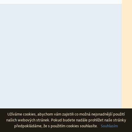
Politické procesy a antisemitismus
Obraz Izraele v dobové publicistice
Užíváme cookies, abychom vám zajistili co možná nejsnadnější použití
našich webových stránek. Pokud budete nadále prohlížet naše stránky
předpokládáme, že s použitím cookies souhlasíte.
Souhlasím