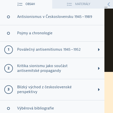
OBSAH
MATERIÁLY
ÚVOD
O PROJEKTU
Antisionismus v Československu 1945 – 1989
2. Vystěhovalectví
Pojmy a chronologie
židovské komunity
1945 – 1950
Poválečný antisemitismus 1945 – 1952
Podoby poválečného antisemitismu
Kritika sionismu jako součást
antisemitské propagandy
Vystěhovalectví židovské komunity 1945 – 1950
Pracovní list ke stažení
Antisemitismus v éře státního socialismu
Blízký východ z československé
Židovské spiknutí
perspektivy
Vystěhovalectví židovské komunity 1945–
Sionismus jako nacismus
1950
Židé a kapitalismus v padesátých letech 20. století
Arabsko-izraelský konflikt z československé perspektivy
Výběrová bibliografie
Izrael a kapitalismus