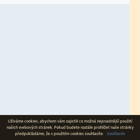
Politické procesy a antisemitismus
Obraz Izraele v dobové publicistice
Užíváme cookies, abychom vám zajistili co možná nejsnadnější použití
našich webových stránek. Pokud budete nadále prohlížet naše stránky
předpokládáme, že s použitím cookies souhlasíte.
Souhlasím