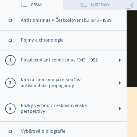
OBSAH
MATERIÁLY
ÚVOD
O PROJEKTU
Antisionismus v Československu 1945 – 1989
16. Obraz Izraele
Pojmy a chronologie
v dobové a současné
publicistice
Poválečný antisemitismus 1945 – 1952
Podoby poválečného antisemitismu
Kritika sionismu jako součást
antisemitské propagandy
Vystěhovalectví židovské komunity 1945 – 1950
Pracovní list ke stažení
Antisemitismus v éře státního socialismu
Blízký východ z československé
Židovské spiknutí
perspektivy
Obraz Izraele v dobové a současné
Sionismus jako nacismus
publicistice
Židé a kapitalismus v padesátých letech 20. století
Arabsko-izraelský konflikt z československé perspektivy
Výběrová bibliografie
Izrael a kapitalismus